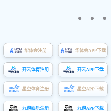
08
30
2024
MORE

家电电器液晶防伪标签定做哪家靠谱？
08
06
2024
MORE

宁波易碎防伪标签定制哪家好？
08
13
2024
MORE

哪家酒防伪标签定制生产厂家优惠？
08
22
2024
MORE
