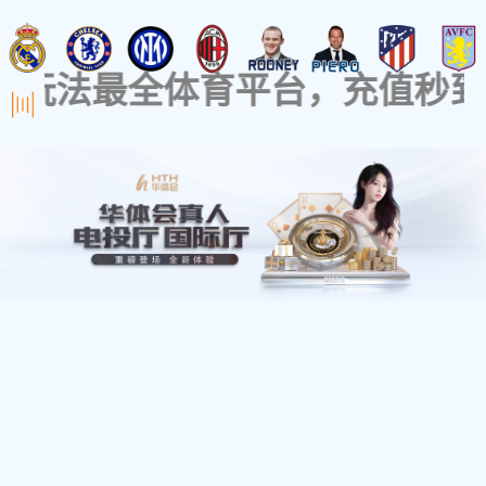
欢迎进入先诺防伪标签官网，专业液晶防伪定制批发厂家
咨询热线： 134-3115-67
首页
先诺防

当前位置：
首页
>
日用品液晶防伪标签定制厂家
关于我们
日化液晶防伪标签印刷生产厂家多少钱？
08
30
2024
MORE

天津哪家家具用品液晶防伪标签印刷实惠？