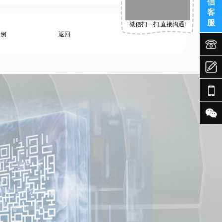
信
客
服
微信扫一扫,直接沟通!
案例
返回




