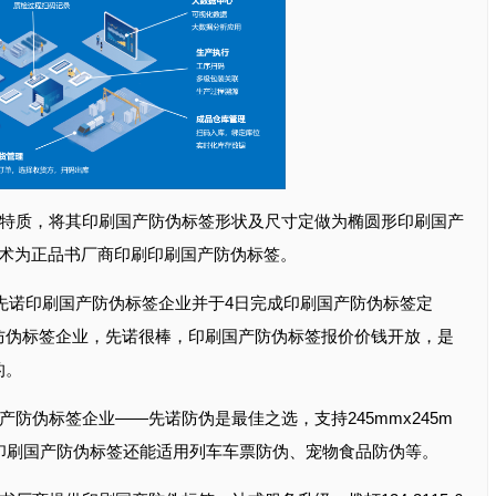
特质，将其印刷国产防伪标签形状及尺寸定做为椭圆形印刷国产
防伪技术为正品书厂商印刷印刷国产防伪标签。
，先诺印刷国产防伪标签企业并于4日完成印刷国产防伪标签定
防伪标签企业，先诺很棒，印刷国产防伪标签报价价钱开放，是
的。
防伪标签企业——先诺防伪是最佳之选，支持245mmx245m
做，印刷国产防伪标签还能适用列车车票防伪、宠物食品防伪等。