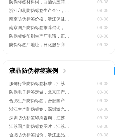
防伪标签材料词，白酒供应商蜂窝防伪标签印刷定制一站点服务
09-08
浙江印刷防伪标签生产企业，正品服务商防伪标签定制全面服务理念
09-08
南京防伪标签价格，浙江保健品印刷防伪标签定制拣选选哪家？
09-08
南京国产防伪标签推荐咨询，大厂正品商家印刷防伪标签定做一站式服务管理
09-08
防伪标签印刷生产厂电话，正品书团队国产防伪标签印刷制作全面服务理念
09-08
防伪标签厂地址，日化服务商印刷油墨防伪标签定做综合性服务平台
09-08
液晶防伪标签案例
服饰行业防伪标签标准，江苏印刷防伪标签生产厂家制作案例
09-08
防伪电子标签定做，北京国产防伪标签定做工厂定做案例
09-08
合肥生产防伪标签，合肥国产防伪标签批发供应商制作案例
09-08
浙江生产防伪标签，深圳激光防伪标签生产企业定做案例
09-08
深圳防伪标签印刷咨询，江苏在这一领域靠谱专业的防伪标签印刷定制案例
09-08
江苏国产防伪标签图片，江苏印刷电子防伪标签制作生产公司制作案例
09-08
合肥防伪标签报价，浙江正品书印刷rfid防伪标签制作案例
09-08