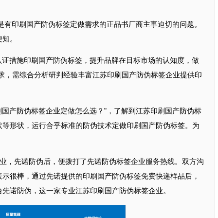
”是有印刷国产防伪标签定做需求的正品书厂商主事迫切的问题。
便知。
认证措施印刷国产防伪标签，提升品牌在目标市场的认知度，做
需求，需综合分析研判经验丰富江苏印刷国产防伪标签企业提供印
刷国产防伪标签企业定做怎么选？”，了解到江苏印刷国产防伪标
状等形状，运行合乎标准的防伪技术定做印刷国产防伪标签。为
业，先诺防伪后，便拨打了先诺防伪标签企业服务热线。双方沟
表示很棒，通过先诺提供的印刷国产防伪标签免费快递样品后，
给先诺防伪，这一家专业江苏印刷国产防伪标签企业。