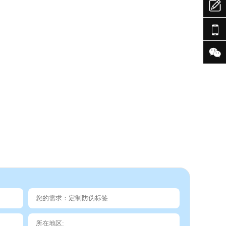


