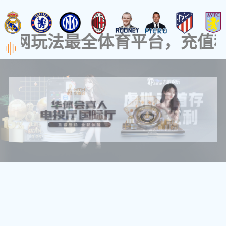
欢迎进入先诺防伪标签官网，专业液晶防伪定制批发厂家
咨询热线： 134-3115-67
首页
先诺防

当前位置：
首页
>
防伪文章分享
关于我们
南京国产防伪标签推荐咨询，大厂正品商
浏览量：1565
类型：
防伪文章分享
发布时间：2024-09-08 