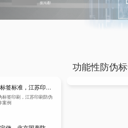
接沟通!
功能性防伪标
服饰行业防伪标签标准，江苏印刷防伪标签生产厂家制作案例
伪标签印刷，江苏印刷防伪
作案例