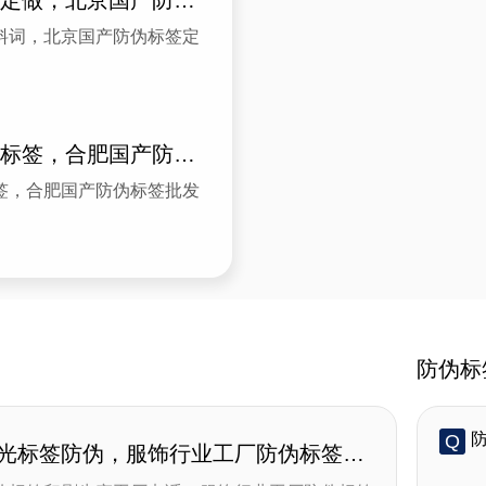
防伪电子标签定做，北京国产防伪标签定做工厂定做案例
料词，北京国产防伪标签定
合肥生产防伪标签，合肥国产防伪标签批发供应商制作案例
签，合肥国产防伪标签批发
防伪标
Q
激光标签防伪，服饰行业工厂防伪标签印刷定制一站式服务
A