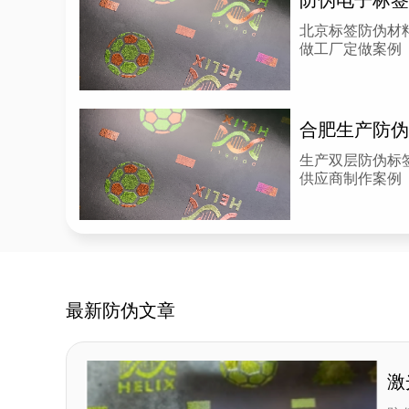
北京标签防伪材
做工厂定做案例
生产双层防伪标
供应商制作案例
最新防伪文章