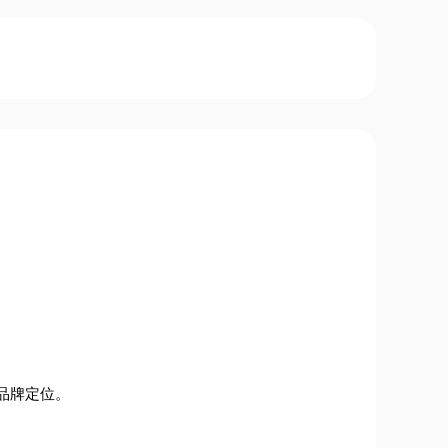
品牌定位。