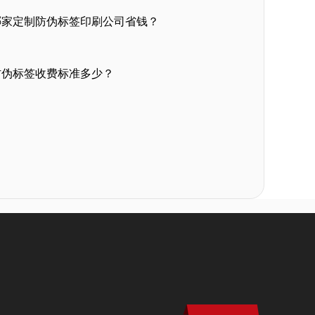
哪家定制防伪标签印刷公司省钱？
防伪标签收费标准多少？