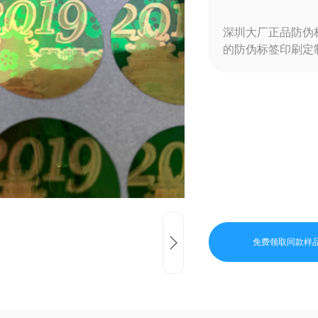
深圳大厂正品防伪
的防伪标签印刷定
免费领取同款样