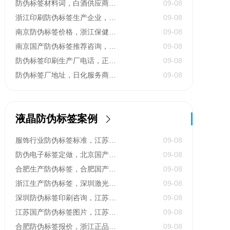
防伪标签材料词，白酒供应商蜂窝防伪标签印刷定制一站点服务
09-08
浙江印刷防伪标签生产企业，正品服务商防伪标签定制全面服务理念
09-08
南京防伪标签价格，浙江保健品印刷防伪标签定制拣选选哪家？
09-08
南京国产防伪标签推荐咨询，大厂正品商家印刷防伪标签定做一站式服务管理
09-08
防伪标签印刷生产厂电话，正品书团队国产防伪标签印刷制作全面服务理念
09-08
防伪标签厂地址，日化服务商印刷油墨防伪标签定做综合性服务平台
09-08
液晶防伪标签案例
服饰行业防伪标签标准，江苏印刷防伪标签生产厂家制作案例
09-08
防伪电子标签定做，北京国产防伪标签定做工厂定做案例
09-08
合肥生产防伪标签，合肥国产防伪标签批发供应商制作案例
09-08
浙江生产防伪标签，深圳激光防伪标签生产企业定做案例
09-08
深圳防伪标签印刷咨询，江苏在这一领域靠谱专业的防伪标签印刷定制案例
09-08
江苏国产防伪标签图片，江苏印刷电子防伪标签制作生产公司制作案例
09-08
合肥防伪标签报价，浙江正品书印刷rfid防伪标签制作案例
09-08