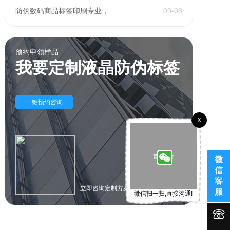
防伪数码商品标签印刷专业，浙江拥有丰富经验国产防伪标签定制案例
09-08
预约申领样品
我要定制液晶防伪标签
一键预约咨询
X
微
信
客
立即咨询定制方案
服
微信扫一扫,直接沟通!

