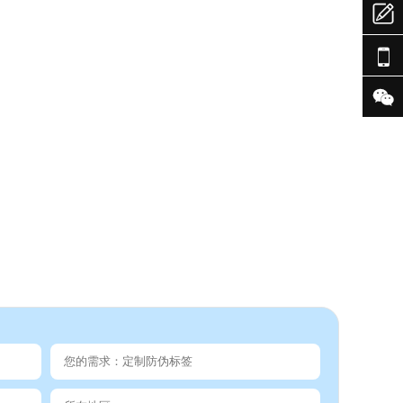


