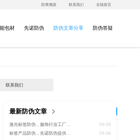
防窜溯源
联系我们
在线留言
能包材
先诺防伪
防伪文章分享
防伪答疑
联系我们
最新防伪文章
激光标签防伪，服饰行业工厂防伪标签印刷定制一站式服务
09-08
标签产品防伪，先诺防伪提供正品书厂商定做印刷国产防伪标签方案
09-08