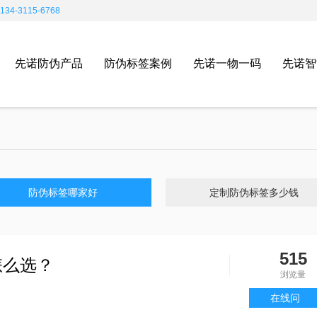
4-3115-6768
先诺防伪产品
防伪标签案例
先诺一物一码
先诺智
防伪标签哪家好
定制防伪标签多少钱
515
怎么选？
浏览量
在线问