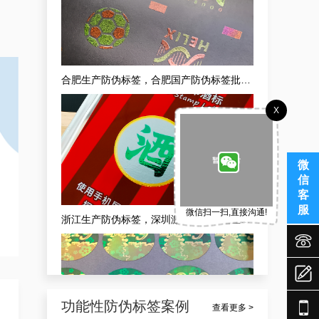
合肥生产防伪标签，合肥国产防伪标签批发供应商制作案例
X
微
信
客
服
微信扫一扫,直接沟通!
浙江生产防伪标签，深圳激光防伪标签生产企业定做案例




功能性防伪标签案例
查看更多 >