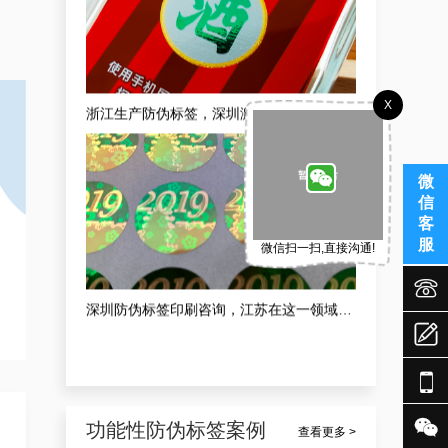
X
浙江生产防伪标签，深圳激光防伪标签生产企业定做案例
微
信
客
服
微信扫一扫,直接沟通!


深圳防伪标签印刷咨询，江苏在这一领域靠谱专业的防伪标签印刷定制案例



功能性防伪标签案例
查看更多 >