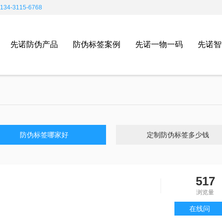
4-3115-6768
先诺防伪产品
防伪标签案例
先诺一物一码
先诺智
防伪标签哪家好
定制防伪标签多少钱
517
浏览量
在线问