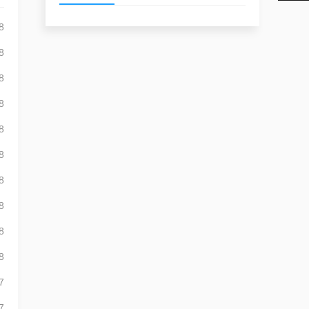
8
江苏国产防伪标签图片，江苏印刷电子防伪标签制作生产公司制作案例
8
8
8
8
8
合肥防伪标签报价，浙江正品书印刷rfid防伪标签制作案例
8
8
8
8
7
7