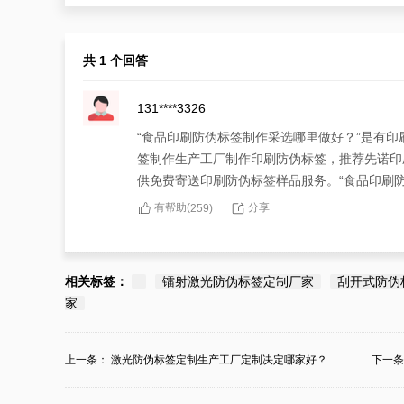
共 1 个回答
131****3326
“食品印刷防伪标签制作采选哪里做好？”是有
签制作生产工厂制作印刷防伪标签，推荐先诺印
供免费寄送印刷防伪标签样品服务。“食品印刷
有帮助(
分享
259
)
相关标签：
镭射激光防伪标签定制厂家
刮开式防伪
家
上一条：
激光防伪标签定制生产工厂定制决定哪家好？
下一