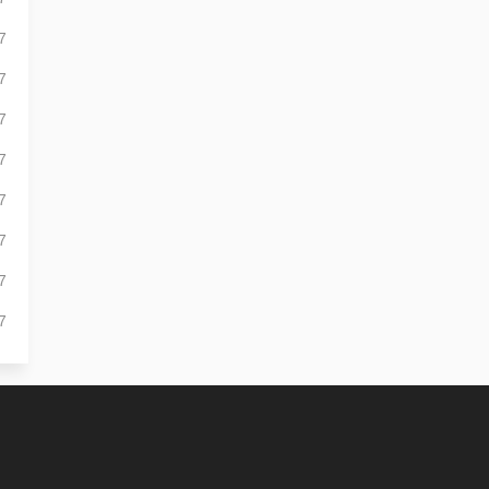
防伪数码商品标签印刷专业，浙江拥有丰富经验国产防伪标签定制案例
7
7
7
7
7
标准防伪标签推荐咨询，浙江可靠印刷防伪标签制作企业制作案例
7
7
7
上海防伪标签印刷供应商，上海防伪标签印刷定制案例