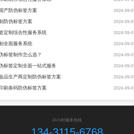
国产防伪标签方案
2024-09-0
制防伪标签方案
2024-09-0
签定制综合性服务系统
2024-09-0
制全面服务系统
2024-09-0
伪标签制作怎么选？
2024-09-0
伪标签定制全面一站式服务
2024-09-0
妆品生产商定制防伪标签方案
2024-09-0
印刷条码防伪标签方案
2024-09-0
24小时服务热线
134-3115-6768