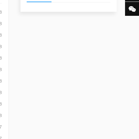

8
深圳防伪标签印刷咨询，江苏在这一领域靠谱专业的防伪标签印刷定制案例
8
8
8
8
8
江苏国产防伪标签图片，江苏印刷电子防伪标签制作生产公司制作案例
8
8
8
8
7
7