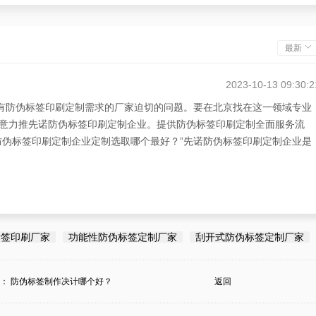
最新
2023-10-13 09:30:2
是有防伪标签印刷定制需求的厂家迫切的问题。要在北京找在这一领域专业
意力推先诺防伪标签印刷定制企业。提供防伪标签印刷定制全面服务流
防伪标签印刷定制企业定制选取哪个最好？”先诺防伪标签印刷定制企业是
标签印刷厂家
功能性防伪标签定制厂家
刮开式防伪标签定制厂家
条：
防伪标签制作决计哪个好？
返回