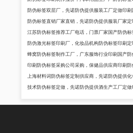
防伪标签双层厂，先诺防伪提供服装工厂定做印刷
防伪标签直销厂家直销，先诺防伪提供服装厂家定
江苏防伪标签推荐工厂电话，门票厂家国产防伪标
防伪激光标签印刷厂，化妆品机构防伪标签印刷定
蜂窝防伪标签制作工厂，广东服饰行业印刷国产防
印刷防伪标签采购公司采购，保健品供应商印刷防
上海材料词防伪标签定制供应商，先诺防伪提供化
技术防伪标签定做，先诺防伪提供酒生产工厂定做