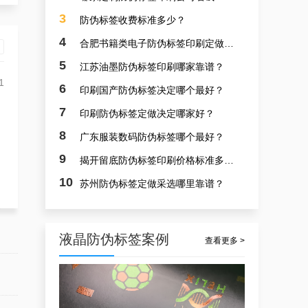
3
防伪标签收费标准多少？
4
合肥书籍类电子防伪标签印刷定做挑拣哪个最好？
5
江苏油墨防伪标签印刷哪家靠谱？
1
6
印刷国产防伪标签决定哪个最好？
7
印刷防伪标签定做决定哪家好？
服饰行业防伪标签标准，江苏印刷防伪标签生产厂家制作案例
8
广东服装数码防伪标签哪个最好？
9
揭开留底防伪标签印刷价格标准多少？
10
苏州防伪标签定做采选哪里靠谱？
液晶防伪标签案例
查看更多 >
防伪电子标签定做，北京国产防伪标签定做工厂定做案例