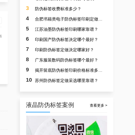
3
防伪标签收费标准多少？
4
合肥书籍类电子防伪标签印刷定做挑拣哪个最好？
5
江苏油墨防伪标签印刷哪家靠谱？
4
6
印刷国产防伪标签决定哪个最好？
7
印刷防伪标签定做决定哪家好？
浙江生产防伪标签，深圳激光防伪标签生产企业定做案例
8
广东服装数码防伪标签哪个最好？
9
揭开留底防伪标签印刷价格标准多少？
10
苏州防伪标签定做采选哪里靠谱？
液晶防伪标签案例
查看更多 >
深圳防伪标签印刷咨询，江苏在这一领域靠谱专业的防伪标签印刷定制案例