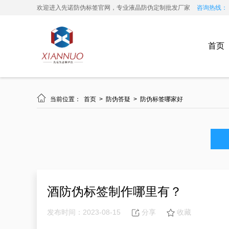
欢迎进入先诺防伪标签官网，专业液晶防伪定制批发厂家
咨询热线： 13
首页

当前位置：
首页
>
防伪答疑
>
防伪标签哪家好
酒防伪标签制作哪里有？
发布时间：2023-08-15
分享
收藏