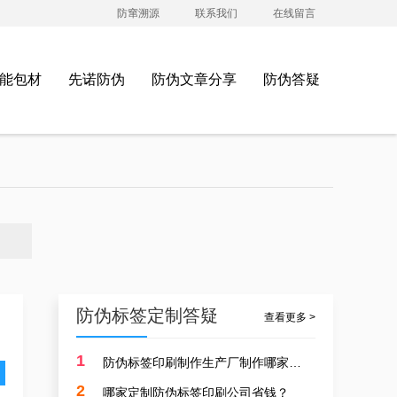
防窜溯源
联系我们
在线留言
服饰行业防伪标签标准，江苏印刷防伪标签生产厂家制作案例
能包材
先诺防伪
防伪文章分享
防伪答疑
防伪电子标签定做，北京国产防伪标签定做工厂定做案例
防伪标签定制答疑
查看更多 >
1
防伪标签印刷制作生产厂制作哪家好？
合肥生产防伪标签，合肥国产防伪标签批发供应商制作案例
2
哪家定制防伪标签印刷公司省钱？