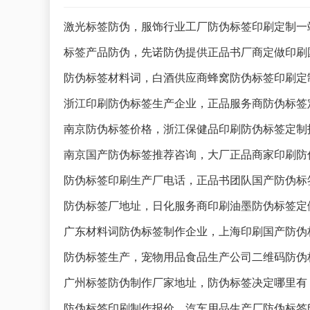
激光标签防伪，服饰行业工厂防伪标签印刷定制一
标签产品防伪，先诺防伪提供正品书厂商定做印刷
防伪标签材料词，白酒供应商蜂窝防伪标签印刷定
浙江印刷防伪标签生产企业，正品服务商防伪标签
南京防伪标签价格，浙江保健品印刷防伪标签定制
南京国产防伪标签推荐咨询，大厂正品商家印刷防
防伪标签印刷生产厂电话，正品书团队国产防伪标
防伪标签厂地址，日化服务商印刷油墨防伪标签定
广东材料词防伪标签制作企业，上海印刷国产防伪
防伪标签生产，宠物用品食品生产公司二维码防伪
广州标签防伪制作厂家地址，防伪标签决定哪里有
防伪标签印刷制作报价，汽车用品生产厂防伪标签