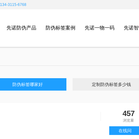
4-3115-6768
先诺防伪产品
防伪标签案例
先诺一物一码
先诺智
防伪标签哪家好
定制防伪标签多少钱
457
浏览量
在线问