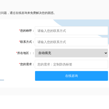
述问题，通过在线咨询来免费解决您的困惑。
*
您的称呼：
*
联系方式：
*
所在地区：：
*
您的需求：