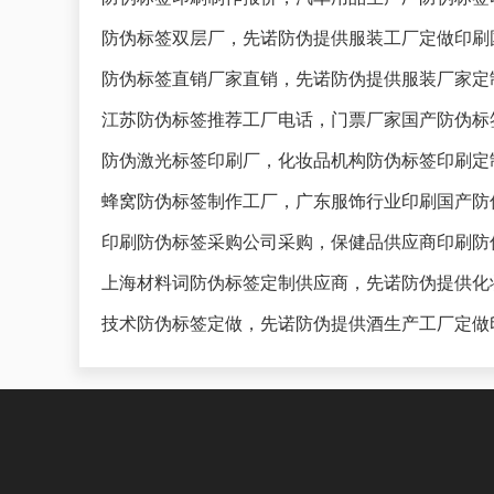
防伪标签双层厂，先诺防伪提供服装工厂定做印刷
防伪标签直销厂家直销，先诺防伪提供服装厂家定
江苏防伪标签推荐工厂电话，门票厂家国产防伪标
防伪激光标签印刷厂，化妆品机构防伪标签印刷定
蜂窝防伪标签制作工厂，广东服饰行业印刷国产防
印刷防伪标签采购公司采购，保健品供应商印刷防
上海材料词防伪标签定制供应商，先诺防伪提供化
技术防伪标签定做，先诺防伪提供酒生产工厂定做