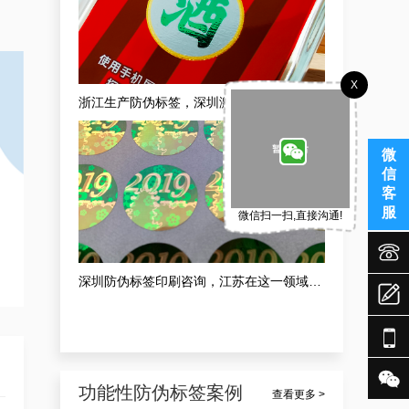
X
浙江生产防伪标签，深圳激光防伪标签生产企业定做案例
微
信
客
服
微信扫一扫,直接沟通!


深圳防伪标签印刷咨询，江苏在这一领域靠谱专业的防伪标签印刷定制案例



功能性防伪标签案例
查看更多 >