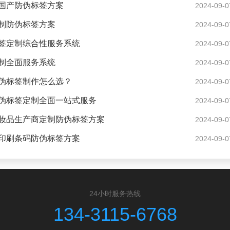
国产防伪标签方案
2024-09-0
制防伪标签方案
2024-09-0
签定制综合性服务系统
2024-09-0
制全面服务系统
2024-09-0
伪标签制作怎么选？
2024-09-0
伪标签定制全面一站式服务
2024-09-0
妆品生产商定制防伪标签方案
2024-09-0
印刷条码防伪标签方案
2024-09-0
24小时服务热线
134-3115-6768