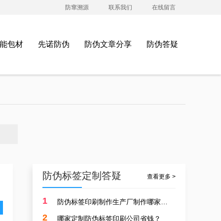
防窜溯源
联系我们
在线留言
能包材
先诺防伪
防伪文章分享
防伪答疑
防伪标签定制答疑
查看更多 >
1
防伪标签印刷制作生产厂制作哪家好？
服饰行业防伪标签标准，江苏印刷防伪标签生产厂家制作案例
2
哪家定制防伪标签印刷公司省钱？