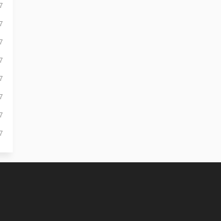
防伪数码商品标签印刷专业，浙江拥有丰富经验国产防伪标签定制案例
7
7
7
7
7
7
标准防伪标签推荐咨询，浙江可靠印刷防伪标签制作企业制作案例
7
7
上海防伪标签印刷供应商，上海防伪标签印刷定制案例