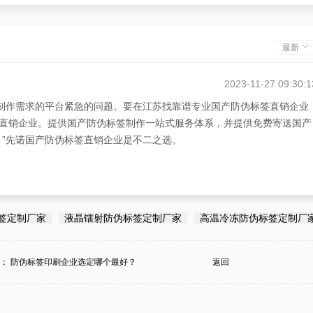
最新
2023-11-27 09:30:1
签制作需求的平台紧急的问题。要在江苏找靠谱专业国产防伪标签直销企业
直销企业。提供国产防伪标签制作一站式服务体系，并提供免费寄送国产
？”先诺国产防伪标签直销企业是不二之选。
签定制厂家
液晶镭射防伪标签定制厂家
高温冷冻防伪标签定制厂
条：
防伪标签印刷企业选定哪个最好？
返回