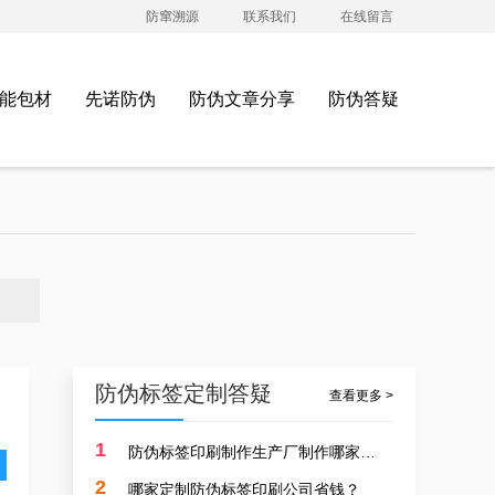
防窜溯源
联系我们
在线留言
能包材
先诺防伪
防伪文章分享
防伪答疑
防伪标签定制答疑
查看更多 >
1
防伪标签印刷制作生产厂制作哪家好？
服饰行业防伪标签标准，江苏印刷防伪标签生产厂家制作案例
2
哪家定制防伪标签印刷公司省钱？