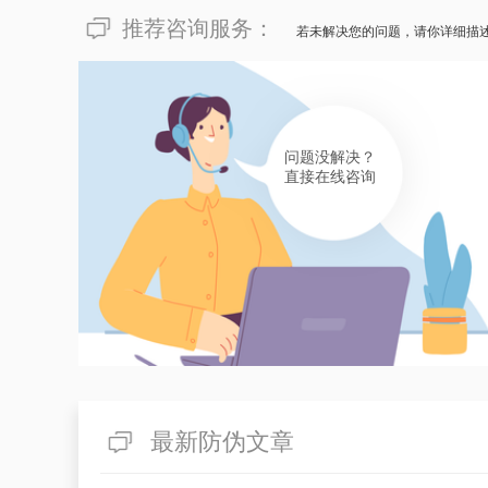
推荐咨询服务：
若未解决您的问题，请你详细描
问题没解决？
直接在线咨询
最新防伪文章