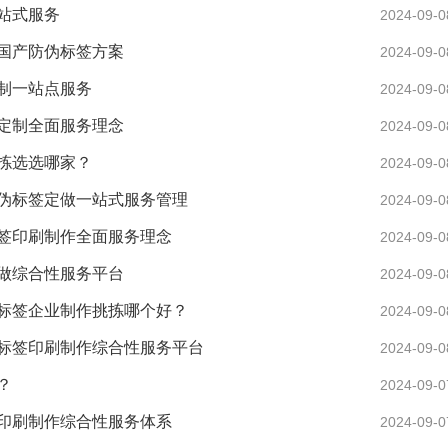
站式服务
2024-09-0
国产防伪标签方案
2024-09-0
制一站点服务
2024-09-0
定制全面服务理念
2024-09-0
拣选选哪家？
2024-09-0
伪标签定做一站式服务管理
2024-09-0
签印刷制作全面服务理念
2024-09-0
做综合性服务平台
2024-09-0
标签企业制作挑拣哪个好？
2024-09-0
标签印刷制作综合性服务平台
2024-09-0
？
2024-09-0
印刷制作综合性服务体系
2024-09-0