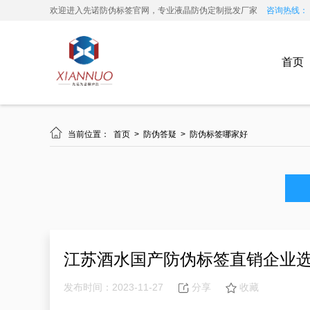
欢迎进入先诺防伪标签官网，专业液晶防伪定制批发厂家
咨询热线： 13
首页

当前位置：
首页
>
防伪答疑
>
防伪标签哪家好
江苏酒水国产防伪标签直销企业
发布时间：2023-11-27
分享
收藏