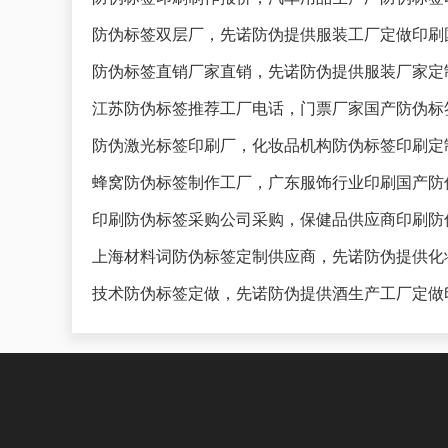
防伪标签双层厂，先诺防伪提供服装工厂定做印刷
防伪标签直销厂家直销，先诺防伪提供服装厂家定
江苏防伪标签推荐工厂电话，门票厂家国产防伪标
防伪激光标签印刷厂，化妆品机构防伪标签印刷定
蜂窝防伪标签制作工厂，广东服饰行业印刷国产防
印刷防伪标签采购公司采购，保健品供应商印刷防
上海材料词防伪标签定制供应商，先诺防伪提供化
技术防伪标签定做，先诺防伪提供酒生产工厂定做