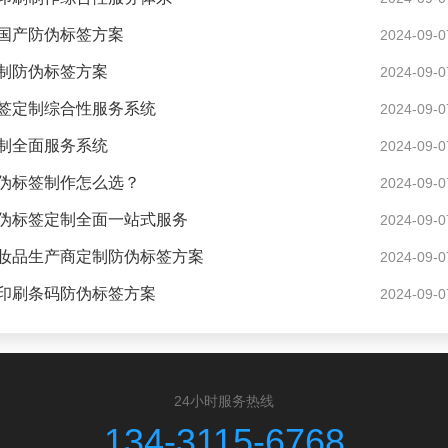
国产防伪标签方案
2024-09-0
制防伪标签方案
2024-09-0
签定制综合性服务系统
2024-09-0
制全面服务系统
2024-09-0
伪标签制作怎么选？
2024-09-0
伪标签定制全面一站式服务
2024-09-0
妆品生产商定制防伪标签方案
2024-09-0
印刷条码防伪标签方案
2024-09-0
24小时服务热线
134-3115-6768