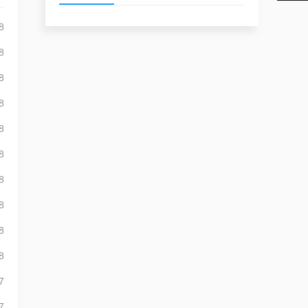
8
深圳防伪标签印刷咨询，江苏在这一领域靠谱专业的防伪标签印刷定制案例
8
8
8
8
8
江苏国产防伪标签图片，江苏印刷电子防伪标签制作生产公司制作案例
8
8
8
8
7
7