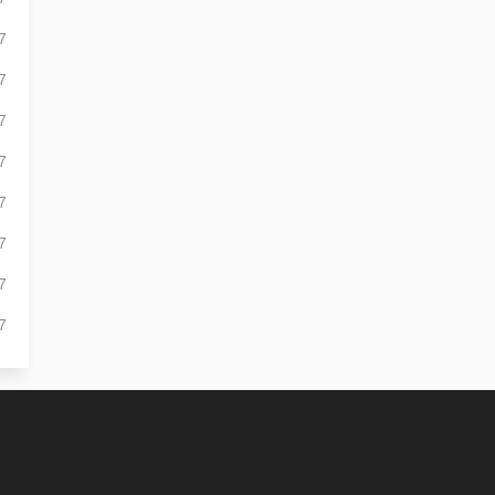
合肥防伪标签报价，浙江正品书印刷rfid防伪标签制作案例
7
7
7
7
7
防伪数码商品标签印刷专业，浙江拥有丰富经验国产防伪标签定制案例
7
7
7
标准防伪标签推荐咨询，浙江可靠印刷防伪标签制作企业制作案例