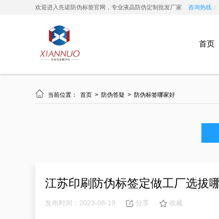
欢迎进入先诺防伪标签官网，专业液晶防伪定制批发厂家
咨询热线： 13
首页

当前位置：
首页
>
防伪答疑
>
防伪标签哪家好
江苏印刷防伪标签定做工厂选拔
发布时间：2023-08-19
分享
收藏