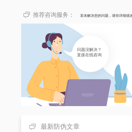
推荐咨询服务：
若未解决您的问题，请你详细描
问题没解决？
直接在线咨询
最新防伪文章