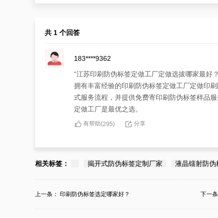
共 1 个回答
183****9362
“江苏印刷防伪标签定做工厂定做选拔哪家最好
拥有丰富经验的印刷防伪标签定做工厂定做印刷
式服务流程，并提供免费寄印刷防伪标签样品服
定做工厂是最优之选。
有帮助(
分享
295
)
相关标签：
揭开式防伪标签定制厂家
液晶镭射防伪
上一条：
印刷防伪标签选定哪家好？
下一