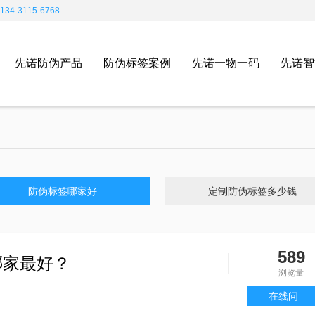
4-3115-6768
先诺防伪产品
防伪标签案例
先诺一物一码
先诺智
防伪标签哪家好
定制防伪标签多少钱
589
哪家最好？
浏览量
在线问