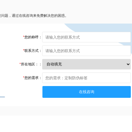
述问题，通过在线咨询来免费解决您的困惑。
*
您的称呼：
*
联系方式：
*
所在地区：：
*
您的需求：