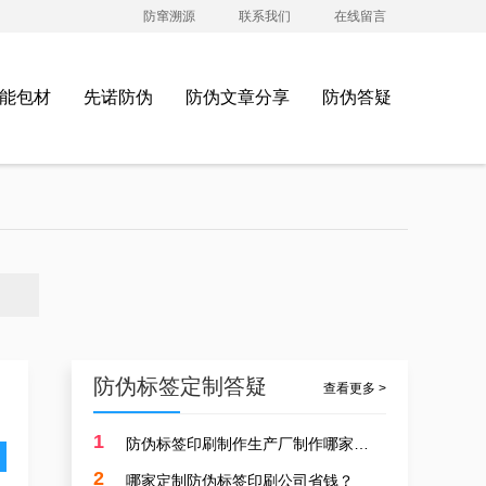
防窜溯源
联系我们
在线留言
能包材
先诺防伪
防伪文章分享
防伪答疑
防伪标签定制答疑
查看更多 >
1
防伪标签印刷制作生产厂制作哪家好？
服饰行业防伪标签标准，江苏印刷防伪标签生产厂家制作案例
2
哪家定制防伪标签印刷公司省钱？