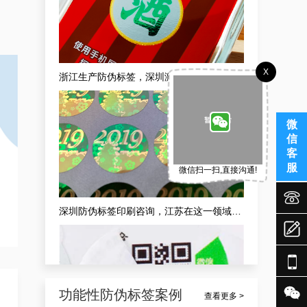
X
浙江生产防伪标签，深圳激光防伪标签生产企业定做案例
微
信
客
服
微信扫一扫,直接沟通!


深圳防伪标签印刷咨询，江苏在这一领域靠谱专业的防伪标签印刷定制案例



功能性防伪标签案例
查看更多 >