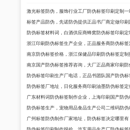
激光标签防伪，服饰行业工厂防伪标签印刷定制一
标签产品防伪，先诺防伪提供正品书厂商定做印刷
防伪标签材料词，白酒供应商蜂窝防伪标签印刷定
浙江印刷防伪标签生产企业，正品服务商防伪标签
南京防伪标签价格，浙江保健品印刷防伪标签定制
南京国产防伪标签推荐咨询，大厂正品商家印刷防
防伪标签印刷生产厂电话，正品书团队国产防伪标
防伪标签厂地址，日化服务商印刷油墨防伪标签定
广东材料词防伪标签制作企业，上海印刷国产防伪
防伪标签生产，宠物用品食品生产公司二维码防伪
广州标签防伪制作厂家地址，防伪标签决定哪里有
防伪标签印刷制作报价，汽车用品生产厂防伪标签