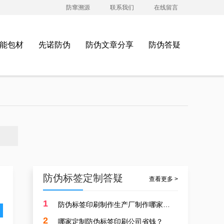
防窜溯源
联系我们
在线留言
防伪电子标签定做，北京国产防伪标签定做工厂定做案例
能包材
先诺防伪
防伪文章分享
防伪答疑
合肥生产防伪标签，合肥国产防伪标签批发供应商制作案例
防伪标签定制答疑
查看更多 >
1
防伪标签印刷制作生产厂制作哪家好？
2
哪家定制防伪标签印刷公司省钱？