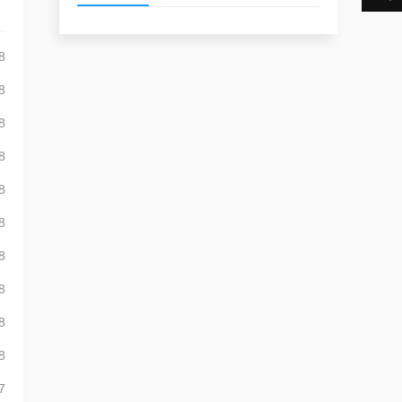
8
标准防伪标签推荐咨询，浙江可靠印刷防伪标签制作企业制作案例
8
8
8
8
8
上海防伪标签印刷供应商，上海防伪标签印刷定制案例
8
8
8
8
7