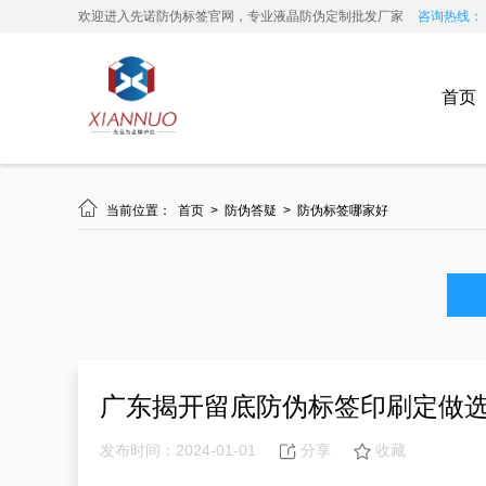
欢迎进入先诺防伪标签官网，专业液晶防伪定制批发厂家
咨询热线： 13
首页

当前位置：
首页
>
防伪答疑
>
防伪标签哪家好
广东揭开留底防伪标签印刷定做
发布时间：2024-01-01
分享
收藏