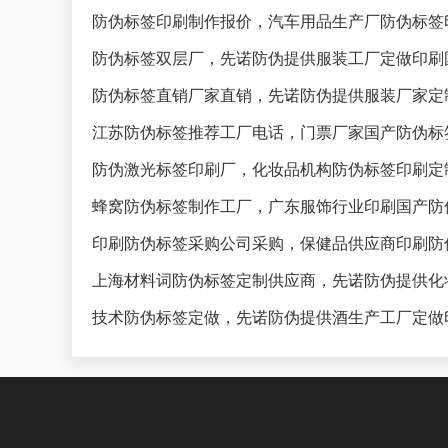
防伪标签印刷制作报价，汽车用品生产厂防伪标签
防伪标签双层厂，先诺防伪提供服装工厂定做印刷
防伪标签直销厂家直销，先诺防伪提供服装厂家定
江苏防伪标签推荐工厂电话，门票厂家国产防伪标
防伪激光标签印刷厂，化妆品机构防伪标签印刷定
蜂窝防伪标签制作工厂，广东服饰行业印刷国产防
印刷防伪标签采购公司采购，保健品供应商印刷防
上海材料词防伪标签定制供应商，先诺防伪提供化
技术防伪标签定做，先诺防伪提供酒生产工厂定做