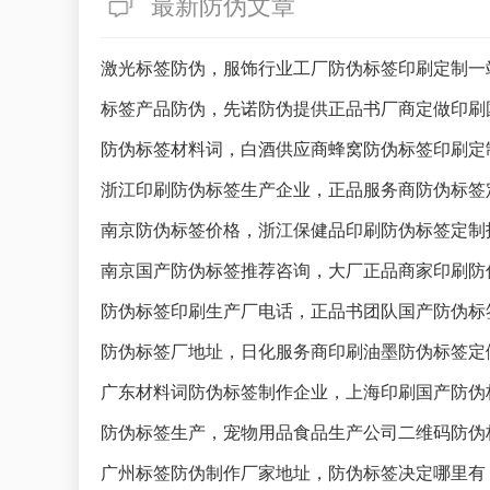
最新防伪文章
激光标签防伪，服饰行业工厂防伪标签印刷定制一
标签产品防伪，先诺防伪提供正品书厂商定做印刷
防伪标签材料词，白酒供应商蜂窝防伪标签印刷定
浙江印刷防伪标签生产企业，正品服务商防伪标签
南京防伪标签价格，浙江保健品印刷防伪标签定制
南京国产防伪标签推荐咨询，大厂正品商家印刷防
防伪标签印刷生产厂电话，正品书团队国产防伪标
防伪标签厂地址，日化服务商印刷油墨防伪标签定
广东材料词防伪标签制作企业，上海印刷国产防伪
防伪标签生产，宠物用品食品生产公司二维码防伪
广州标签防伪制作厂家地址，防伪标签决定哪里有