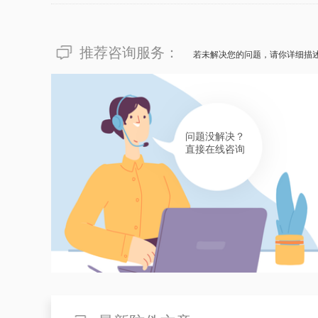
推荐咨询服务：
若未解决您的问题，请你详细描
问题没解决？
直接在线咨询