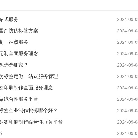
站式服务
2024-09-0
国产防伪标签方案
2024-09-0
制一站点服务
2024-09-0
定制全面服务理念
2024-09-0
拣选选哪家？
2024-09-0
伪标签定做一站式服务管理
2024-09-0
签印刷制作全面服务理念
2024-09-0
做综合性服务平台
2024-09-0
标签企业制作挑拣哪个好？
2024-09-0
标签印刷制作综合性服务平台
2024-09-0
？
2024-09-0