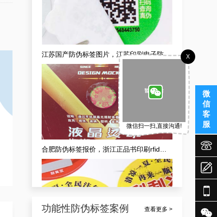
X
合肥防伪标签报价，浙江正品书印刷rfid防伪标签制作案例
微
信
客
服
微信扫一扫,直接沟通!


防伪数码商品标签印刷专业，浙江拥有丰富经验国产防伪标签定制案例


功能性防伪标签案例

查看更多 >