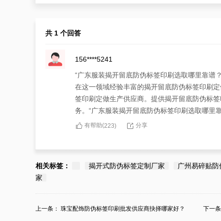
共 1 个回答
156****5241
“广东服装揭开留底防伪标签印刷选取哪里靠谱
在这一领域经验丰富的揭开留底防伪标签印刷定
签印刷定做生产供应商。提供揭开留底防伪标签
务。“广东服装揭开留底防伪标签印刷选取哪里
有帮助(
分享
223
)
相关标签：
揭开式防伪标签定制厂家
广州易碎贴防
家
上一条：
珠宝配饰防伪标签印刷批发供应商抉择哪家好？
下一