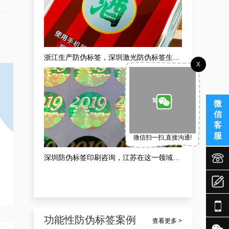
浙江生产防伪标签，深圳激光防伪标签生产企业定做案例
X
微
信
客
服
微信扫一扫,直接沟通!


深圳防伪标签印刷咨询，江苏在这一领域靠谱专业的防伪标签印刷定制案例


功能性防伪标签案例
查看更多 >
