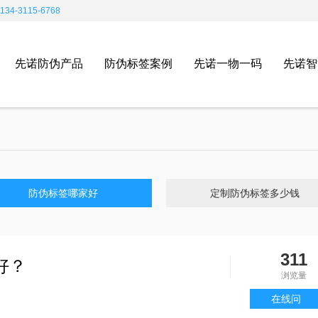
4-3115-6768
先诺防伪产品
防伪标签案例
先诺一物一码
先诺智
防伪标签哪家好
定制防伪标签多少钱
311
好？
浏览量
在线问