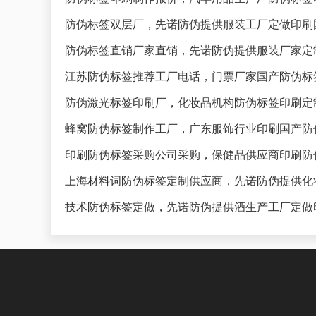
防伪标签双层厂，先诺防伪提供服装工厂定做印刷
防伪标签直销厂家直销，先诺防伪提供服装厂家定
江苏防伪标签推荐工厂电话，门票厂家国产防伪标
防伪激光标签印刷厂，化妆品机构防伪标签印刷定
蜂窝防伪标签制作工厂，广东服饰行业印刷国产防
印刷防伪标签采购公司采购，保健品供应商印刷防
上海材料词防伪标签定制供应商，先诺防伪提供化
技术防伪标签定做，先诺防伪提供酒生产工厂定做