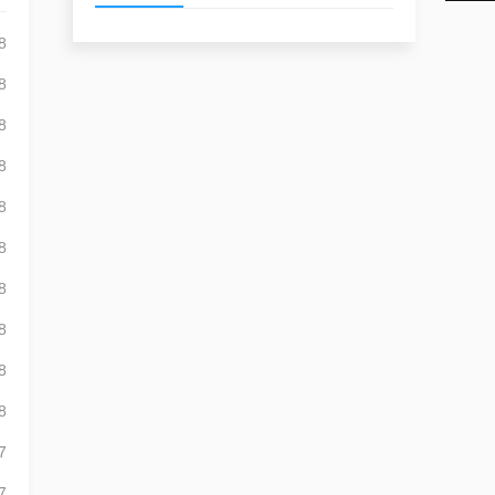
8
江苏国产防伪标签图片，江苏印刷电子防伪标签制作生产公司制作案例
8
8
8
8
8
合肥防伪标签报价，浙江正品书印刷rfid防伪标签制作案例
8
8
8
8
7
7