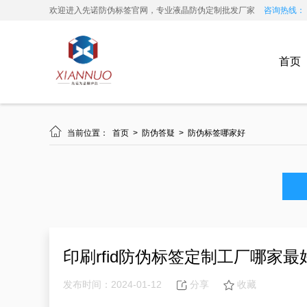
欢迎进入先诺防伪标签官网，专业液晶防伪定制批发厂家
咨询热线： 13
首页

当前位置：
首页
>
防伪答疑
>
防伪标签哪家好
印刷rfid防伪标签定制工厂哪家最
发布时间：2024-01-12
分享
收藏