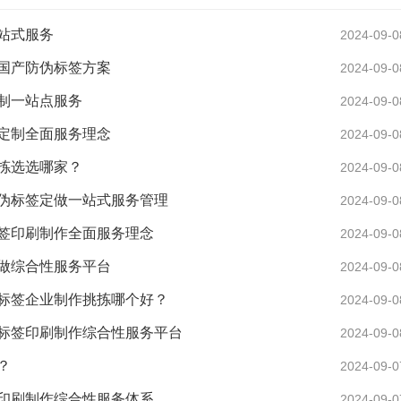
站式服务
2024-09-0
国产防伪标签方案
2024-09-0
制一站点服务
2024-09-0
定制全面服务理念
2024-09-0
拣选选哪家？
2024-09-0
伪标签定做一站式服务管理
2024-09-0
签印刷制作全面服务理念
2024-09-0
做综合性服务平台
2024-09-0
标签企业制作挑拣哪个好？
2024-09-0
标签印刷制作综合性服务平台
2024-09-0
？
2024-09-0
印刷制作综合性服务体系
2024-09-0