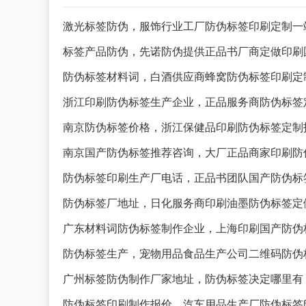
激光标签防伪，服饰行业工厂防伪标签印刷定制一
标签产品防伪，先诺防伪提供正品书厂商定做印刷
防伪标签材料词，白酒供应商蜂窝防伪标签印刷定
浙江印刷防伪标签生产企业，正品服务商防伪标签
南京防伪标签价格，浙江保健品印刷防伪标签定制
南京国产防伪标签推荐咨询，大厂正品商家印刷防
防伪标签印刷生产厂电话，正品书团队国产防伪标
防伪标签厂地址，日化服务商印刷油墨防伪标签定
广东材料词防伪标签制作企业，上海印刷国产防伪
防伪标签生产，宠物用品食品生产公司二维码防伪
广州标签防伪制作厂家地址，防伪标签决定哪里有
防伪标签印刷制作报价，汽车用品生产厂防伪标签