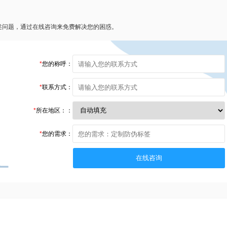
述问题，通过在线咨询来免费解决您的困惑。
*
您的称呼：
*
联系方式：
*
所在地区：：
*
您的需求：