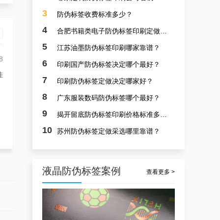
3
防伪标签收费标准多少？
4
合肥书籍类电子防伪标签印刷定做挑拣哪个最好？
5
江苏油墨防伪标签印刷哪家靠谱？
8
6
印刷国产防伪标签决定哪个最好？
佳
7
印刷防伪标签定做决定哪家好？
防伪电子标签定做，北京国产防伪标签定做工厂定做案例
8
广东服装数码防伪标签哪个最好？
9
揭开留底防伪标签印刷价格标准多少？
10
苏州防伪标签定做采选哪里靠谱？
液晶防伪标签案例
查看更多 >
合肥生产防伪标签，合肥国产防伪标签批发供应商制作案例