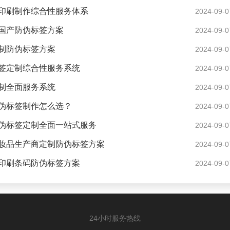
印刷制作综合性服务体系
2024-09-0
国产防伪标签方案
2024-09-0
制防伪标签方案
2024-09-0
签定制综合性服务系统
2024-09-0
制全面服务系统
2024-09-0
伪标签制作怎么选？
2024-09-0
伪标签定制全面一站式服务
2024-09-0
妆品生产商定制防伪标签方案
2024-09-0
印刷条码防伪标签方案
2024-09-0
24小时服务热线