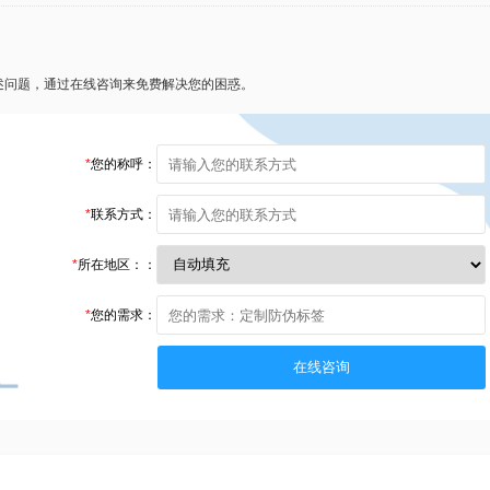
述问题，通过在线咨询来免费解决您的困惑。
*
您的称呼：
*
联系方式：
*
所在地区：：
*
您的需求：