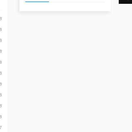
江苏国产防伪标签图片，江苏印刷电子防伪标签制作生产公司制作案例
8
8
8
8
8
8
合肥防伪标签报价，浙江正品书印刷rfid防伪标签制作案例
8
8
8
8
7