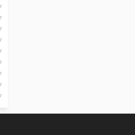
防伪数码商品标签印刷专业，浙江拥有丰富经验国产防伪标签定制案例
7
7
7
7
7
标准防伪标签推荐咨询，浙江可靠印刷防伪标签制作企业制作案例
7
7
7
7
上海防伪标签印刷供应商，上海防伪标签印刷定制案例