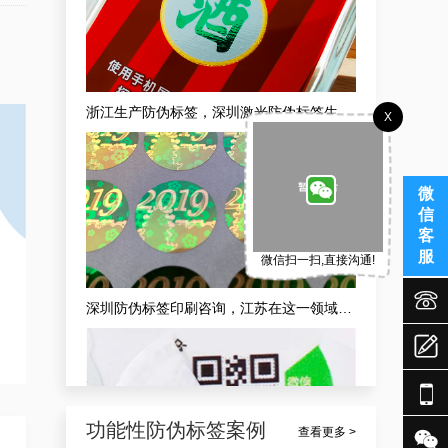
浙江生产防伪标签，深圳激光防伪标签生产企业定做案例
X
微
信
客
服
微信扫一扫,直接沟通!


深圳防伪标签印刷咨询，江苏在这一领域靠谱专业的防伪标签印刷定制案例


功能性防伪标签案例

查看更多 >