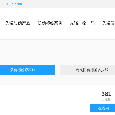
4-3115-6768
先诺防伪产品
防伪标签案例
先诺一物一码
先诺智
防伪标签哪家好
定制防伪标签多少钱
381
浏览量
在线问