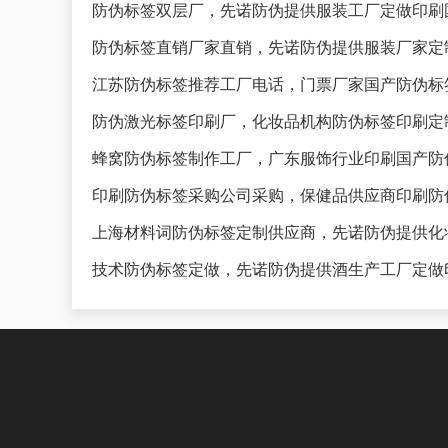
防伪标签双层厂，先诺防伪提供服装工厂定做印刷
防伪标签直销厂家直销，先诺防伪提供服装厂家定
江苏防伪标签推荐工厂电话，门票厂家国产防伪标
防伪激光标签印刷厂，化妆品机构防伪标签印刷定
蜂窝防伪标签制作工厂，广东服饰行业印刷国产防
印刷防伪标签采购公司采购，保健品供应商印刷防
上海材料词防伪标签定制供应商，先诺防伪提供化
技术防伪标签定做，先诺防伪提供酒生产工厂定做