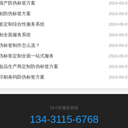
国产防伪标签方案
2024-09-0
制防伪标签方案
2024-09-0
签定制综合性服务系统
2024-09-0
制全面服务系统
2024-09-0
伪标签制作怎么选？
2024-09-0
伪标签定制全面一站式服务
2024-09-0
妆品生产商定制防伪标签方案
2024-09-0
印刷条码防伪标签方案
2024-09-0
24小时服务热线
134-3115-6768