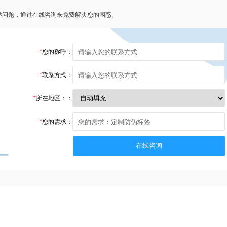
述问题，通过在线咨询来免费解决您的困惑。
*
您的称呼：
*
联系方式：
*
所在地区：：
*
您的需求：