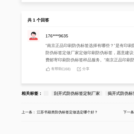
共 1 个回答
176****9635
“南京正品印刷防伪标签选择有哪些？”是有印
防伪标签定做厂家定做印刷防伪标签，愿意建议
费邮寄印刷防伪标签样品服务。“南京正品印刷
有帮助(
分享
168
)
相关标签：
刮开式防伪标签定制厂家
揭开式防伪标
上一条：
江苏书籍类防伪标签定做选定哪个好？
下一