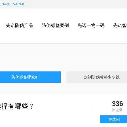
4-3115-6768
先诺防伪产品
防伪标签案例
先诺一物一码
先诺智
防伪标签哪家好
定制防伪标签多少钱
336
选择有哪些？
浏览量
在线问