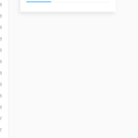
8
8
江苏国产防伪标签图片，江苏印刷电子防伪标签制作生产公司制作案例
8
8
8
8
8
合肥防伪标签报价，浙江正品书印刷rfid防伪标签制作案例
8
8
8
7
7