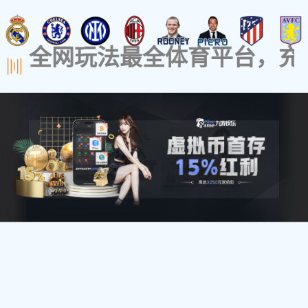
欢迎进入先诺防伪标签官网，专业液晶防伪定制批发厂家
咨询热线： 134-3115-67
首页
先诺防

当前位置：
首页
>
防伪答疑
>
防伪标签哪家好
防伪
北京双层防伪标签印刷定做生产供应商
发布时间：2024-02-06
分享
收藏