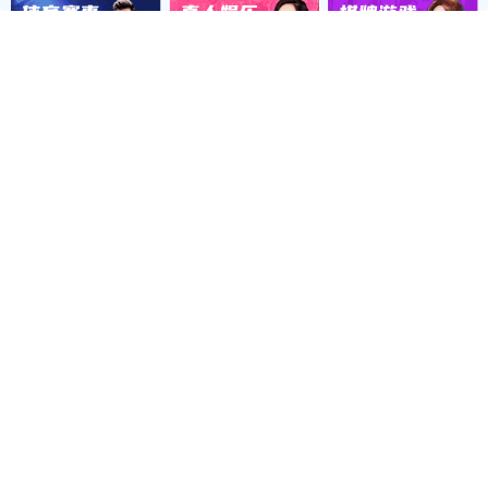
最新防伪文章
激光标签防伪，服饰行业工厂防伪标签印刷定制一站式服务
标签产品防伪，先诺防伪提供正品书厂商定做印刷国产防伪
防伪标签材料词，白酒供应商蜂窝防伪标签印刷定制一站点
浙江印刷防伪标签生产企业，正品服务商防伪标签定制全面
南京防伪标签价格，浙江保健品印刷防伪标签定制拣选选哪
南京国产防伪标签推荐咨询，大厂正品商家印刷防伪标签定
防伪标签印刷生产厂电话，正品书团队国产防伪标签印刷制
防伪标签厂地址，日化服务商印刷油墨防伪标签定做综合性
广东材料词防伪标签制作企业，上海印刷国产防伪标签企业
防伪标签生产，宠物用品食品生产公司二维码防伪标签印刷
广州标签防伪制作厂家地址，防伪标签决定哪里有？