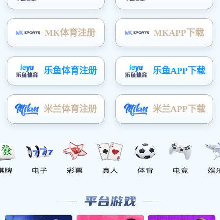
推荐咨询服务：
若未解决您的问题，请你详细描述问题，通过
X
问题没解决？
微
直接在线咨询
信
客
*
服
微信扫一扫,直接沟通!




