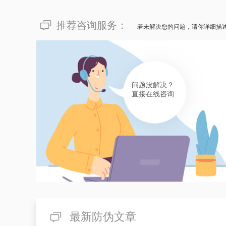
推荐咨询服务：
若未解决您的问题，请你详细描
问题没解决？
直接在线咨询
最新防伪文章