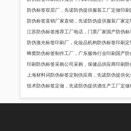
防伪标签双层厂，先诺防伪提供服装工厂定做印刷
防伪标签直销厂家直销，先诺防伪提供服装厂家定
江苏防伪标签推荐工厂电话，门票厂家国产防伪标
防伪激光标签印刷厂，化妆品机构防伪标签印刷定
蜂窝防伪标签制作工厂，广东服饰行业印刷国产防
印刷防伪标签采购公司采购，保健品供应商印刷防
上海材料词防伪标签定制供应商，先诺防伪提供化
技术防伪标签定做，先诺防伪提供酒生产工厂定做