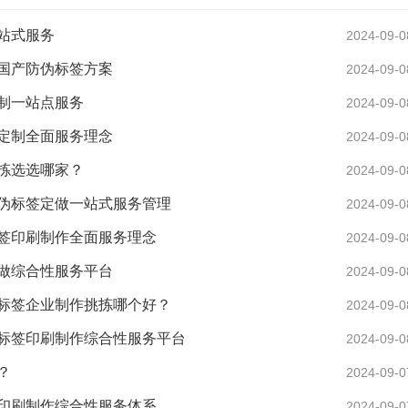
站式服务
2024-09-0
国产防伪标签方案
2024-09-0
制一站点服务
2024-09-0
定制全面服务理念
2024-09-0
拣选选哪家？
2024-09-0
伪标签定做一站式服务管理
2024-09-0
签印刷制作全面服务理念
2024-09-0
做综合性服务平台
2024-09-0
标签企业制作挑拣哪个好？
2024-09-0
标签印刷制作综合性服务平台
2024-09-0
？
2024-09-0
印刷制作综合性服务体系
2024-09-0