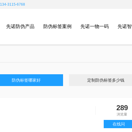
4-3115-6768
先诺防伪产品
防伪标签案例
先诺一物一码
先诺智
防伪标签哪家好
定制防伪标签多少钱
289
浏览量
在线问