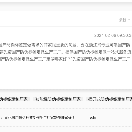
最新
2024-02-06 09:30:3
有国产防伪标签定做需求的商家很重要的问题。要在浙江找专业可靠国产防
荐先诺国产防伪标签定做生产工厂。提供国产防伪标签定做一站式服务流
国产防伪标签定做生产工厂定做哪家好？”先诺国产防伪标签定做生产工厂
伪标签定制厂家
功能性防伪标签定制厂家
揭开式防伪标签定制厂
条：
日化国产防伪标签制作生产厂家制作哪家好？
返回