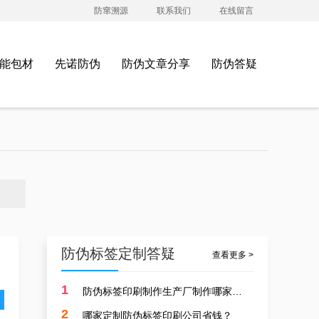
防窜溯源
联系我们
在线留言
能包材
先诺防伪
防伪文章分享
防伪答疑
防伪标签定制答疑
查看更多 >
1
防伪标签印刷制作生产厂制作哪家好？
服饰行业防伪标签标准，江苏印刷防伪标签生产厂家制作案例
2
哪家定制防伪标签印刷公司省钱？