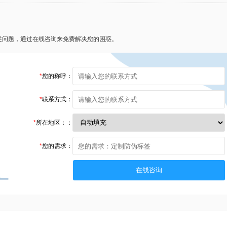
述问题，通过在线咨询来免费解决您的困惑。
*
您的称呼：
*
联系方式：
*
所在地区：：
*
您的需求：