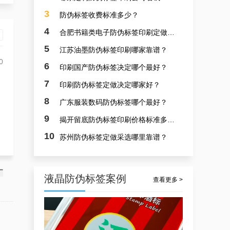
3
防伪标签收费标准多少？
4
合肥书籍类电子防伪标签印刷定做挑拣哪个最好？
5
江苏油墨防伪标签印刷哪家靠谱？
0
6
印刷国产防伪标签决定哪个最好？
7
印刷防伪标签定做决定哪家好？
防伪电子标签定做，北京国产防伪标签定做工厂定做案例
8
广东服装数码防伪标签哪个最好？
9
揭开留底防伪标签印刷价格标准多少？
10
苏州防伪标签定做采选哪里靠谱？
厂
液晶防伪标签案例
查看更多 >
合肥生产防伪标签，合肥国产防伪标签批发供应商制作案例