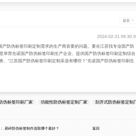
最新
2024-02-21 09:30:2
有国产防伪标签印刷定制需求的生产商首要的问题。要在江苏找专业国产防
意举荐先诺国产防伪标签印刷生产企业。提供国产防伪标签印刷定制综合
务。“江苏国产防伪标签印刷定制采选有哪些？”先诺国产防伪标签印刷生
防伪标签印刷厂家
功能性防伪标签定制厂家
刮开式防伪标签定制
条：
易碎防伪标签制作选取哪个最好？
返回