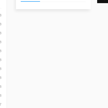
江苏国产防伪标签图片，江苏印刷电子防伪标签制作生产公司制作案例
8
8
8
8
8
8
合肥防伪标签报价，浙江正品书印刷rfid防伪标签制作案例
8
8
8
8
7