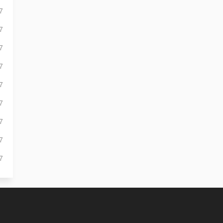
防伪数码商品标签印刷专业，浙江拥有丰富经验国产防伪标签定制案例
7
7
7
7
7
标准防伪标签推荐咨询，浙江可靠印刷防伪标签制作企业制作案例
7
7
7
7
上海防伪标签印刷供应商，上海防伪标签印刷定制案例