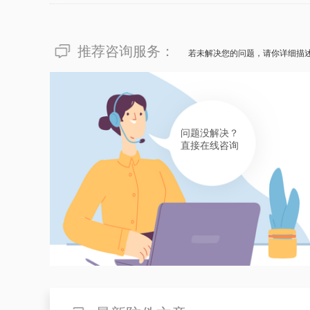
推荐咨询服务：
若未解决您的问题，请你详细描
问题没解决？
直接在线咨询