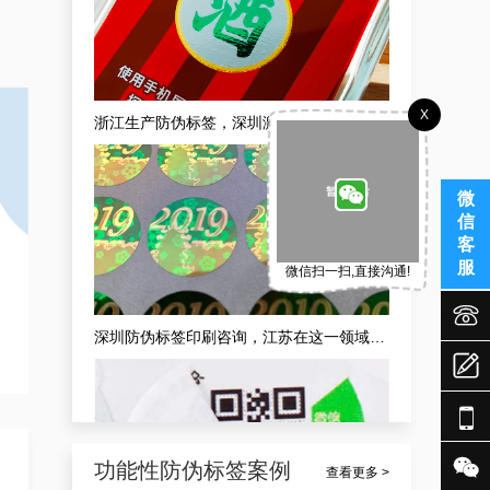
X
浙江生产防伪标签，深圳激光防伪标签生产企业定做案例
微
信
客
服
微信扫一扫,直接沟通!


深圳防伪标签印刷咨询，江苏在这一领域靠谱专业的防伪标签印刷定制案例



功能性防伪标签案例
查看更多 >