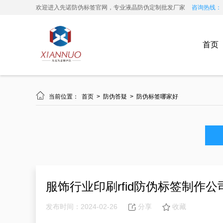
欢迎进入先诺防伪标签官网，专业液晶防伪定制批发厂家
咨询热线： 13
首页

当前位置：
首页
>
防伪答疑
>
防伪标签哪家好
服饰行业印刷rfid防伪标签制作
发布时间：2024-02-26
分享
收藏