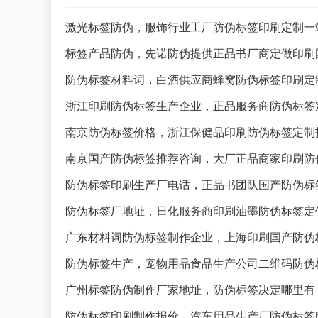
激光标签防伪，服饰行业工厂防伪标签印刷定制一
标签产品防伪，先诺防伪提供正品书厂商定做印刷
防伪标签材料词，白酒供应商蜂窝防伪标签印刷定
浙江印刷防伪标签生产企业，正品服务商防伪标签
南京防伪标签价格，浙江保健品印刷防伪标签定制
南京国产防伪标签推荐咨询，大厂正品商家印刷防
防伪标签印刷生产厂电话，正品书团队国产防伪标
防伪标签厂地址，日化服务商印刷油墨防伪标签定
广东材料词防伪标签制作企业，上海印刷国产防伪
防伪标签生产，宠物用品食品生产公司二维码防伪
广州标签防伪制作厂家地址，防伪标签决定哪里有
防伪标签印刷制作报价，汽车用品生产厂防伪标签