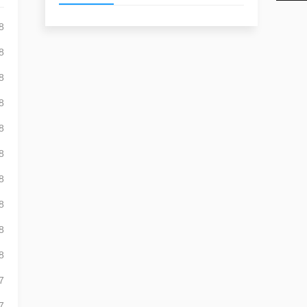
8
江苏国产防伪标签图片，江苏印刷电子防伪标签制作生产公司制作案例
8
8
8
8
8
合肥防伪标签报价，浙江正品书印刷rfid防伪标签制作案例
8
8
8
8
7
7