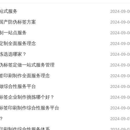
站式服务
2024-09-0
国产防伪标签方案
2024-09-0
制一站点服务
2024-09-0
定制全面服务理念
2024-09-0
拣选选哪家？
2024-09-0
伪标签定做一站式服务管理
2024-09-0
签印刷制作全面服务理念
2024-09-0
做综合性服务平台
2024-09-0
标签企业制作挑拣哪个好？
2024-09-0
标签印刷制作综合性服务平台
2024-09-0
？
2024-09-0
印刷制作综合性服务体系
2024-09-0