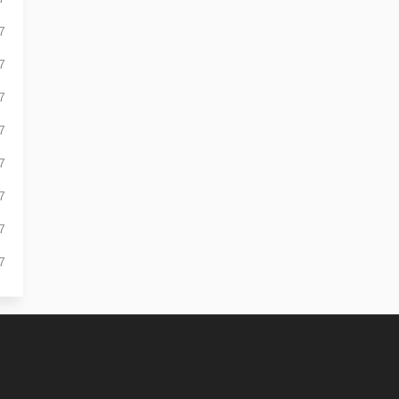
防伪数码商品标签印刷专业，浙江拥有丰富经验国产防伪标签定制案例
7
7
7
7
7
标准防伪标签推荐咨询，浙江可靠印刷防伪标签制作企业制作案例
7
7
7
上海防伪标签印刷供应商，上海防伪标签印刷定制案例