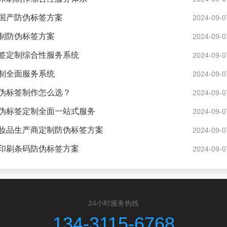
国产防伪标签方案
2024-09-0
制防伪标签方案
2024-09-0
签定制综合性服务系统
2024-09-0
制全面服务系统
2024-09-0
伪标签制作怎么选？
2024-09-0
伪标签定制全面一站式服务
2024-09-0
妆品生产商定制防伪标签方案
2024-09-0
印刷条码防伪标签方案
2024-09-0
24小时服务热线
134-3115-6768