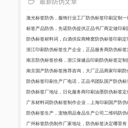
最新防伪文章
激光标签防伪，服饰行业工厂防伪标签印刷定制一
标签产品防伪，先诺防伪提供正品书厂商定做印刷
防伪标签材料词，白酒供应商蜂窝防伪标签印刷定
浙江印刷防伪标签生产企业，正品服务商防伪标签
南京防伪标签价格，浙江保健品印刷防伪标签定制
南京国产防伪标签推荐咨询，大厂正品商家印刷防
防伪标签印刷生产厂电话，正品书团队国产防伪标
防伪标签厂地址，日化服务商印刷油墨防伪标签定
广东材料词防伪标签制作企业，上海印刷国产防伪
防伪标签生产，宠物用品食品生产公司二维码防伪
广州标签防伪制作厂家地址，防伪标签决定哪里有