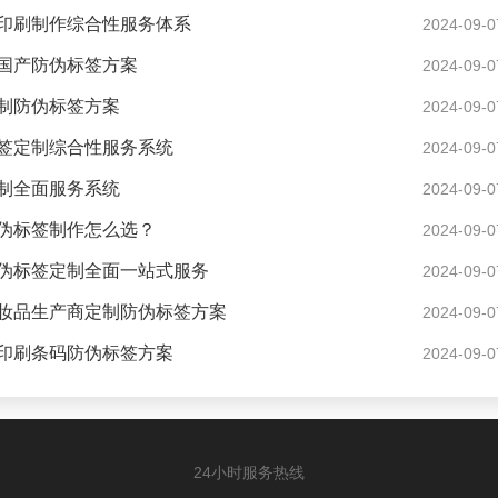
印刷制作综合性服务体系
2024-09-0
国产防伪标签方案
2024-09-0
制防伪标签方案
2024-09-0
签定制综合性服务系统
2024-09-0
制全面服务系统
2024-09-0
伪标签制作怎么选？
2024-09-0
伪标签定制全面一站式服务
2024-09-0
妆品生产商定制防伪标签方案
2024-09-0
印刷条码防伪标签方案
2024-09-0
24小时服务热线