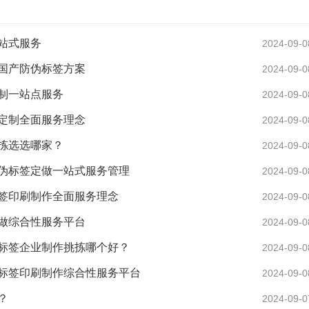
站式服务
2024-09-0
国产防伪标签方案
2024-09-0
制一站点服务
2024-09-0
定制全面服务理念
2024-09-0
拣选选哪家？
2024-09-0
伪标签定做一站式服务管理
2024-09-0
签印刷制作全面服务理念
2024-09-0
做综合性服务平台
2024-09-0
标签企业制作挑拣哪个好？
2024-09-0
标签印刷制作综合性服务平台
2024-09-0
？
2024-09-0