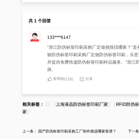
共 1 个回答
133****6147
“浙江防伪标签印刷采购厂定做挑拣找哪家？”
验防伪标签印刷采购厂定做防伪标签印刷，乐意
并提供免费快递防伪标签印刷样品服务。“浙江
择。
有帮助(
分享
126
)
相关标签：
上海液晶防伪标签印刷厂家
RFID防伪
家
上一条：
国产防伪标签印刷采购工厂制作挑选哪家靠谱？
下一