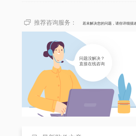
推荐咨询服务：
若未解决您的问题，请你详细描
问题没解决？
直接在线咨询