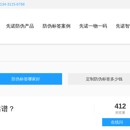
4-3115-6768
先诺防伪产品
防伪标签案例
先诺一物一码
先诺智
防伪标签哪家好
定制防伪标签多少钱
412
靠谱？
浏览量
在线问