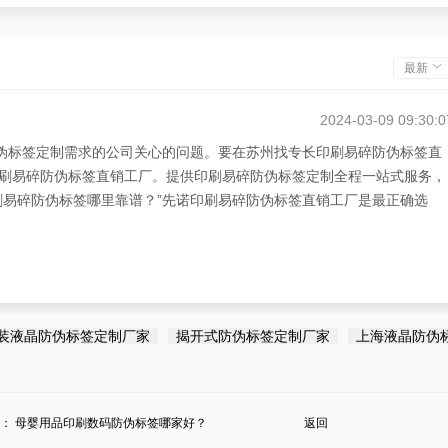
最新
2024-03-09 09:30:0
防伪标签定制需求的公司关心的问题。要在苏州找专长印刷易碎防伪标签直
刷易碎防伪标签直销工厂。提供印刷易碎防伪标签定制全程一站式服务，
刷易碎防伪标签哪里靠谱？”先诺印刷易碎防伪标签直销工厂是最正确选
装液晶防伪标签定制厂家
揭开式防伪标签定制厂家
上海液晶防伪
条：
母婴用品印刷数码防伪标签哪家好？
返回