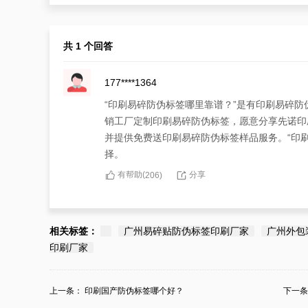
共 1 个回答
177****1364
“印刷易碎防伪标签哪里靠谱？”是有印刷易碎
销工厂定制印刷易碎防伪标签，愿意分享先诺印
并提供免费送印刷易碎防伪标签样品服务。“印
择。
有帮助(
分享
206
)
相关标签：
广州易碎贴防伪标签印刷厂家
广州外包
印刷厂家
上一条：
印刷国产防伪标签哪个好？
下一