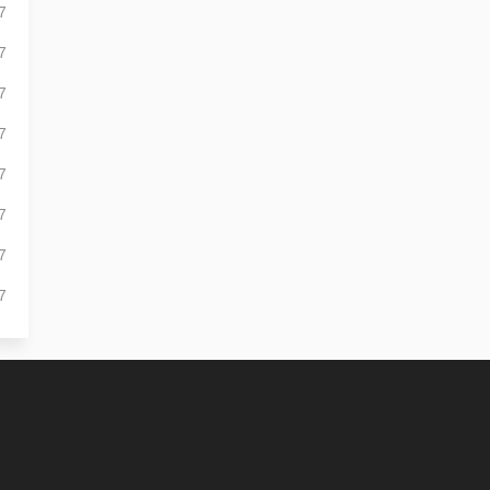
合肥防伪标签报价，浙江正品书印刷rfid防伪标签制作案例
7
7
7
7
7
7
防伪数码商品标签印刷专业，浙江拥有丰富经验国产防伪标签定制案例
7
7
标准防伪标签推荐咨询，浙江可靠印刷防伪标签制作企业制作案例