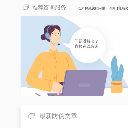
推荐咨询服务：
若未解决您的问题，请你详细描
问题没解决？
直接在线咨询
最新防伪文章