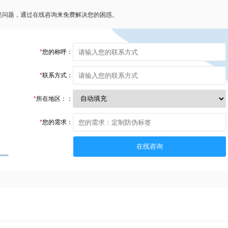
述问题，通过在线咨询来免费解决您的困惑。
*
您的称呼：
*
联系方式：
*
所在地区：：
*
您的需求：