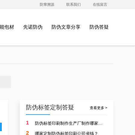
防窜溯源
联系我们
在线留言
能包材
先诺防伪
防伪文章分享
防伪答疑
防伪标签定制答疑
查看更多 >
1
防伪标签印刷制作生产厂制作哪家好？
2
哪家定制防伪标签印刷公司省钱？