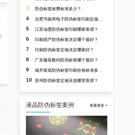
3
防伪标签收费标准多少？
4
合肥书籍类电子防伪标签印刷定做挑拣哪个最好？
5
江苏油墨防伪标签印刷哪家靠谱？
5
6
印刷国产防伪标签决定哪个最好？
7
印刷防伪标签定做决定哪家好？
防伪电子标签定做，北京国产防伪标签定做工厂定做案例
8
广东服装数码防伪标签哪个最好？
9
揭开留底防伪标签印刷价格标准多少？
10
苏州防伪标签定做采选哪里靠谱？
液晶防伪标签案例
查看更多 >
合肥生产防伪标签，合肥国产防伪标签批发供应商制作案例