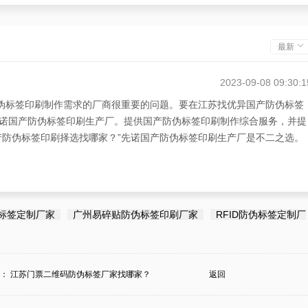
最新
2023-09-08 09:30:1
防伪标签印刷制作需求的厂商很重要的问题。要在江苏找优异国产防伪标签
诺国产防伪标签印刷生产厂。提供国产防伪标签印刷制作综合服务，并提
产防伪标签印刷择选找哪家？”先诺国产防伪标签印刷生产厂是不二之选。
标签定制厂家
广州易碎贴防伪标签印刷厂家
RFID防伪标签定制厂
条：
江苏门票二维码防伪标签厂家找哪家？
返回