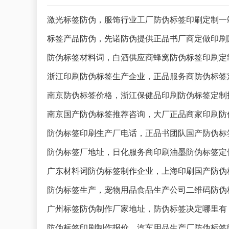
激光标签防伪，服饰行业工厂防伪标签印刷定制一
标签产品防伪，先诺防伪提供正品书厂商定做印刷
防伪标签材料词，白酒供应商蜂窝防伪标签印刷定
浙江印刷防伪标签生产企业，正品服务商防伪标签
南京防伪标签价格，浙江保健品印刷防伪标签定制
南京国产防伪标签推荐咨询，大厂正品商家印刷防
防伪标签印刷生产厂电话，正品书团队国产防伪标
防伪标签厂地址，日化服务商印刷油墨防伪标签定
广东材料词防伪标签制作企业，上海印刷国产防伪
防伪标签生产，宠物用品食品生产公司二维码防伪
广州标签防伪制作厂家地址，防伪标签决定哪里有
防伪标签印刷制作报价，汽车用品生产厂防伪标签