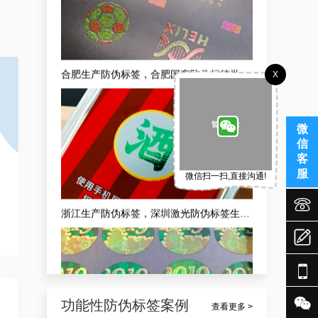
X
浙江生产防伪标签，深圳激光防伪标签生产企业定做案例
微
信
客
服
微信扫一扫,直接沟通!


深圳防伪标签印刷咨询，江苏在这一领域靠谱专业的防伪标签印刷定制案例



功能性防伪标签案例
查看更多 >