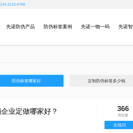
4-3115-6768
先诺防伪产品
防伪标签案例
先诺一物一码
先诺智
防伪标签哪家好
定制防伪标签多少钱
366
销企业定做哪家好？
浏览量
在线问