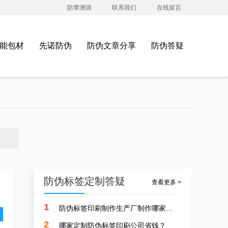
防窜溯源
联系我们
在线留言
合肥防伪标签报价，浙江正品书印刷rfid防伪标签制作案例
能包材
先诺防伪
防伪文章分享
防伪答疑
防伪数码商品标签印刷专业，浙江拥有丰富经验国产防伪标签定制案例
防伪标签定制答疑
查看更多 >
1
防伪标签印刷制作生产厂制作哪家好？
标准防伪标签推荐咨询，浙江可靠印刷防伪标签制作企业制作案例
2
哪家定制防伪标签印刷公司省钱？