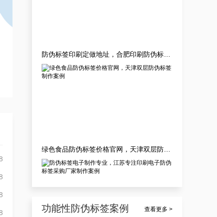
防伪标签印刷定做地址，合肥印刷防伪标签定做工厂定做案例
绿色食品防伪标签价格官网，天津双层防伪标签制作案例
8
8
8
功能性防伪标签案例
查看更多 >
8