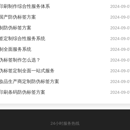
印刷制作综合性服务体系
2024-09-0
国产防伪标签方案
2024-09-0
制防伪标签方案
2024-09-0
签定制综合性服务系统
2024-09-0
制全面服务系统
2024-09-0
伪标签制作怎么选？
2024-09-0
伪标签定制全面一站式服务
2024-09-0
妆品生产商定制防伪标签方案
2024-09-0
印刷条码防伪标签方案
2024-09-0
24小时服务热线