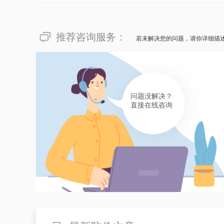
推荐咨询服务：
若未解决您的问题，请你详细描
问题没解决？
直接在线咨询