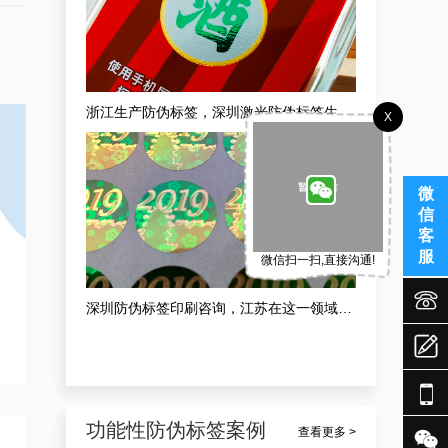
浙江生产防伪标签，深圳激光防伪标签生产企业定做案例
X
微
信
客
服
微信扫一扫,直接沟通!


深圳防伪标签印刷咨询，江苏在这一领域靠谱专业的防伪标签印刷定制案例


功能性防伪标签案例

查看更多 >