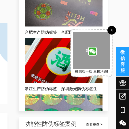
X
浙江生产防伪标签，深圳激光防伪标签生产企业定做案例
微
信
客
服
微信扫一扫,直接沟通!


深圳防伪标签印刷咨询，江苏在这一领域靠谱专业的防伪标签印刷定制案例



功能性防伪标签案例
查看更多 >