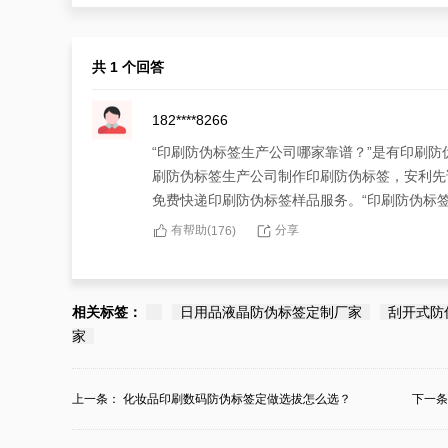
共 1 个回答
182****8266
“印刷防伪标签生产公司哪家靠谱？”是有印刷
刷防伪标签生产公司制作印刷防伪标签，安利先
免费快递印刷防伪标签样品服务。“印刷防伪标
有帮助(
分享
176
)
相关标签：
日用品液晶防伪标签定制厂家
刮开式防
家
上一条：
化妆品印刷数码防伪标签定做选拔怎么选？
下一