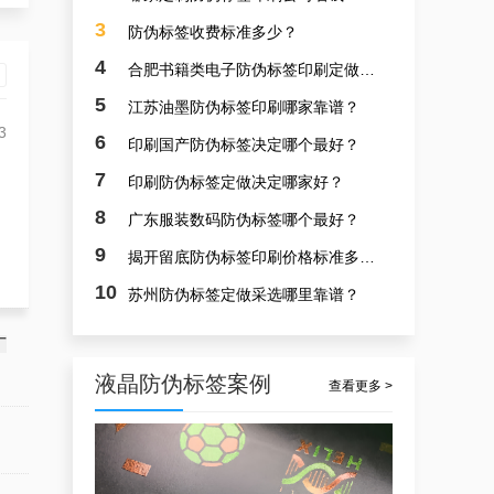
3
防伪标签收费标准多少？
4
合肥书籍类电子防伪标签印刷定做挑拣哪个最好？
5
江苏油墨防伪标签印刷哪家靠谱？
3
6
印刷国产防伪标签决定哪个最好？
7
印刷防伪标签定做决定哪家好？
防伪电子标签定做，北京国产防伪标签定做工厂定做案例
8
广东服装数码防伪标签哪个最好？
9
揭开留底防伪标签印刷价格标准多少？
10
苏州防伪标签定做采选哪里靠谱？
厂
液晶防伪标签案例
查看更多 >
合肥生产防伪标签，合肥国产防伪标签批发供应商制作案例