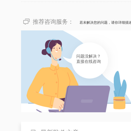
推荐咨询服务：
若未解决您的问题，请你详细描
问题没解决？
直接在线咨询