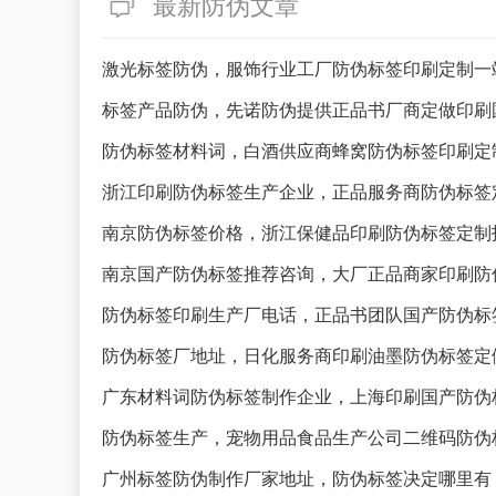
最新防伪文章
激光标签防伪，服饰行业工厂防伪标签印刷定制一
标签产品防伪，先诺防伪提供正品书厂商定做印刷
防伪标签材料词，白酒供应商蜂窝防伪标签印刷定
浙江印刷防伪标签生产企业，正品服务商防伪标签
南京防伪标签价格，浙江保健品印刷防伪标签定制
南京国产防伪标签推荐咨询，大厂正品商家印刷防
防伪标签印刷生产厂电话，正品书团队国产防伪标
防伪标签厂地址，日化服务商印刷油墨防伪标签定
广东材料词防伪标签制作企业，上海印刷国产防伪
防伪标签生产，宠物用品食品生产公司二维码防伪
广州标签防伪制作厂家地址，防伪标签决定哪里有