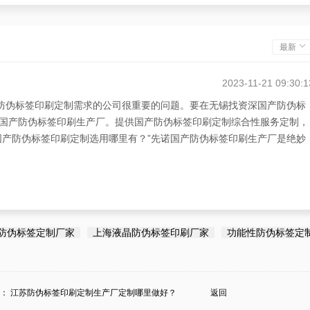
最新
2023-11-21 09:30:1
产防伪标签印刷定制需求的公司很重要的问题。要在无锡找资深国产防伪标
国产防伪标签印刷生产厂。提供国产防伪标签印刷定制综合性服务定制，
国产防伪标签印刷定制选用哪里有？”先诺国产防伪标签印刷生产厂是绝妙
防伪标签定制厂家
上海液晶防伪标签印刷厂家
功能性防伪标签定
条：
江苏防伪标签印刷定制生产厂定制哪里做好？
返回