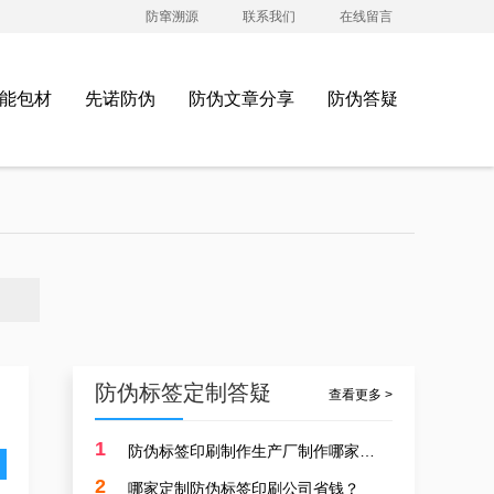
防窜溯源
联系我们
在线留言
合肥防伪标签报价，浙江正品书印刷rfid防伪标签制作案例
能包材
先诺防伪
防伪文章分享
防伪答疑
防伪数码商品标签印刷专业，浙江拥有丰富经验国产防伪标签定制案例
防伪标签定制答疑
查看更多 >
1
防伪标签印刷制作生产厂制作哪家好？
标准防伪标签推荐咨询，浙江可靠印刷防伪标签制作企业制作案例
2
哪家定制防伪标签印刷公司省钱？