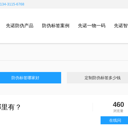
4-3115-6768
先诺防伪产品
防伪标签案例
先诺一物一码
先诺智
防伪标签哪家好
定制防伪标签多少钱
460
哪里有？
浏览量
在线问