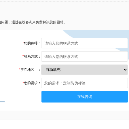
述问题，通过在线咨询来免费解决您的困惑。
*
您的称呼：
*
联系方式：
*
所在地区：：
*
您的需求：