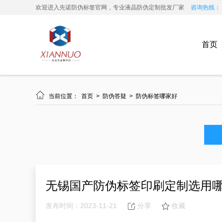
欢迎进入先诺防伪标签官网，专业液晶防伪定制批发厂家
咨询热线： 13
首页

当前位置：
首页
>
防伪答疑
>
防伪标签哪家好
无锡国产防伪标签印刷定制选用
发布时间：2023-11-21
分享
收藏