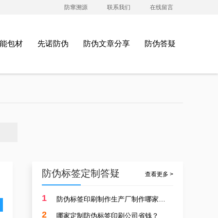
防窜溯源
联系我们
在线留言
能包材
先诺防伪
防伪文章分享
防伪答疑
防伪标签定制答疑
查看更多 >
1
防伪标签印刷制作生产厂制作哪家好？
服饰行业防伪标签标准，江苏印刷防伪标签生产厂家制作案例
2
哪家定制防伪标签印刷公司省钱？