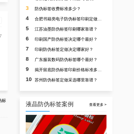
3
防伪标签收费标准多少？
4
合肥书籍类电子防伪标签印刷定做挑拣哪个最好？
5
江苏油墨防伪标签印刷哪家靠谱？
7
6
印刷国产防伪标签决定哪个最好？
7
印刷防伪标签定做决定哪家好？
防伪电子标签定做，北京国产防伪标签定做工厂定做案例
8
广东服装数码防伪标签哪个最好？
9
揭开留底防伪标签印刷价格标准多少？
10
苏州防伪标签定做采选哪里靠谱？
伪标
液晶防伪标签案例
查看更多 >
合肥生产防伪标签，合肥国产防伪标签批发供应商制作案例