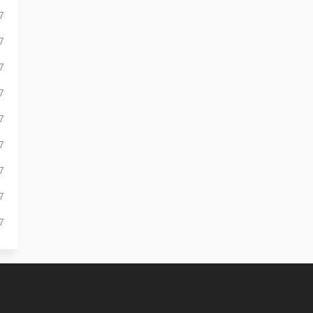
防伪数码商品标签印刷专业，浙江拥有丰富经验国产防伪标签定制案例
7
7
7
7
7
标准防伪标签推荐咨询，浙江可靠印刷防伪标签制作企业制作案例
7
7
7
7
上海防伪标签印刷供应商，上海防伪标签印刷定制案例