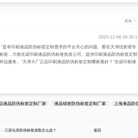
最新
2023-12-06 09:30:1
？”是有印刷液晶防伪标签定制需求的平台关心的问题。要在天津找靠谱专
标签，力推先诺印刷液晶防伪标签批发公司。提供印刷液晶防伪标签定制
样品服务。“天津大厂正品印刷液晶防伪标签定制哪家最好？”先诺印刷液
品液晶防伪标签定制厂家
液晶镭射防伪标签定制厂家
上海液晶防
条：
江苏玩具防伪标签选取怎么选？
返回