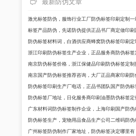
最新防伪文章
激光标签防伪，服饰行业工厂防伪标签印刷定制一
标签产品防伪，先诺防伪提供正品书厂商定做印刷
防伪标签材料词，白酒供应商蜂窝防伪标签印刷定
浙江印刷防伪标签生产企业，正品服务商防伪标签
南京防伪标签价格，浙江保健品印刷防伪标签定制
南京国产防伪标签推荐咨询，大厂正品商家印刷防
防伪标签印刷生产厂电话，正品书团队国产防伪标
防伪标签厂地址，日化服务商印刷油墨防伪标签定
广东材料词防伪标签制作企业，上海印刷国产防伪
防伪标签生产，宠物用品食品生产公司二维码防伪
广州标签防伪制作厂家地址，防伪标签决定哪里有