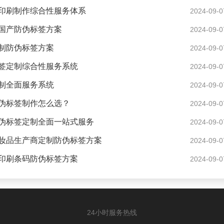
印刷制作综合性服务体系
2024-09-0
国产防伪标签方案
2024-09-0
制防伪标签方案
2024-09-0
签定制综合性服务系统
2024-09-0
制全面服务系统
2024-09-0
伪标签制作怎么选？
2024-09-0
伪标签定制全面一站式服务
2024-09-0
妆品生产商定制防伪标签方案
2024-09-0
印刷条码防伪标签方案
2024-09-0
24小时服务热线