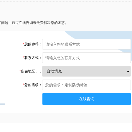
述问题，通过在线咨询来免费解决您的困惑。
*
您的称呼：
*
联系方式：
*
所在地区：：
*
您的需求：