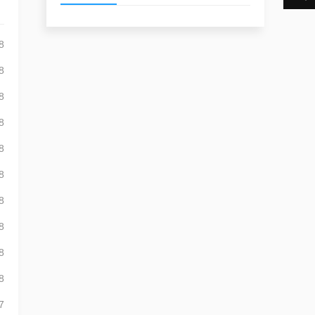
江苏国产防伪标签图片，江苏印刷电子防伪标签制作生产公司制作案例
8
8
8
8
8
8
合肥防伪标签报价，浙江正品书印刷rfid防伪标签制作案例
8
8
8
8
7